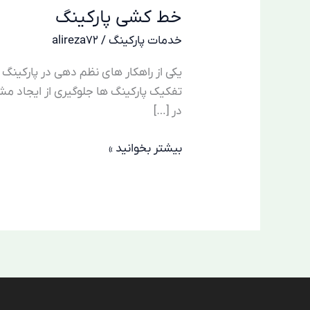
خط کشی پارکینگ
پارکینگ
خدمات پارکینگ
/
alireza72
یکی از راهکار های نظم دهی در پارکین
تفکیک پارکینگ ها جلوگیری از ایجاد مش
در […]
بیشتر بخوانید »