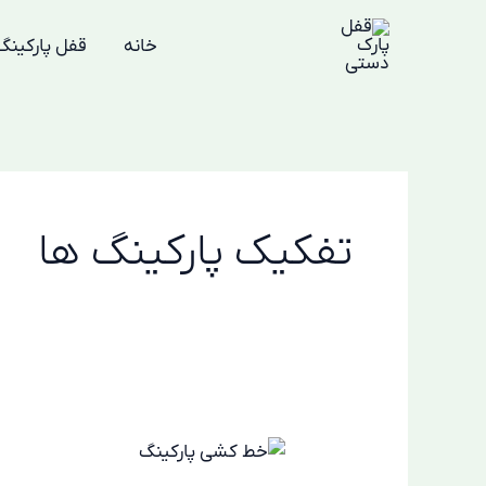
رش
ه
خانه
قفل پارکینگ
حتوا
تفکیک پارکینگ ها
خط
کشی