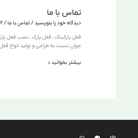
با
تماس با ما
ما
دیدگاه‌ خود را بنویسید
/
تماس با ما
/
72
قفل پارکینگ ، قفل پارک ، نصب قفل پار
جوان نسبت به طراحی و تولید انواع قفل 
بیشتر بخوانید »